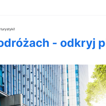
turystyki!
odróżach - odkryj p