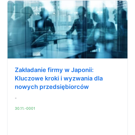
Zakładanie firmy w Japonii:
Kluczowe kroki i wyzwania dla
nowych przedsiębiorców
-
30.11.-0001