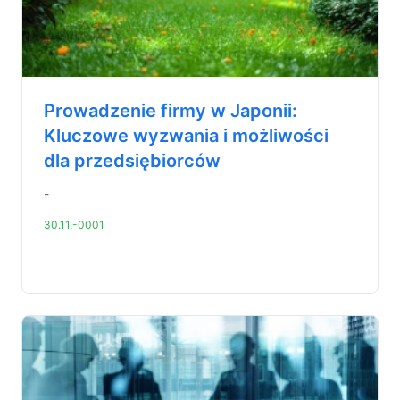
Prowadzenie firmy w Japonii:
Kluczowe wyzwania i możliwości
dla przedsiębiorców
-
30.11.-0001