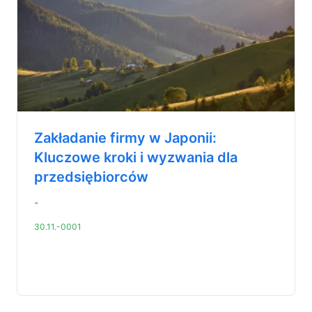
Zakładanie firmy w Japonii:
Kluczowe kroki i wyzwania dla
przedsiębiorców
-
30.11.-0001