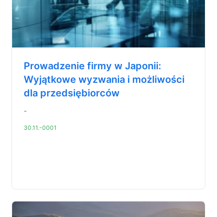
Prowadzenie firmy w Japonii:
Wyjątkowe wyzwania i możliwości
dla przedsiębiorców
-
30.11.-0001