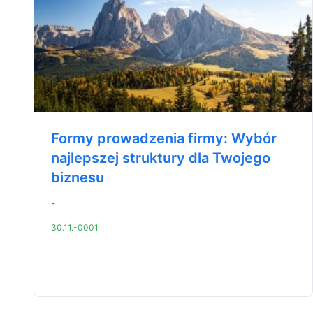
Formy prowadzenia firmy: Wybór
najlepszej struktury dla Twojego
biznesu
-
30.11.-0001