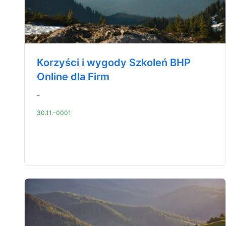
Korzyści i wygody Szkoleń BHP
Online dla Firm
-
30.11.-0001