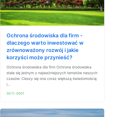
Ochrona środowiska dla firm -
dlaczego warto inwestować w
zrównoważony rozwój i jakie
korzyści może przynieść?
Ochrona środowiska dla firm Ochrona środowiska
stała się jednym z najważniejszych tematów naszych
czasów. Cieszy się ona coraz większą świadomością
i...
30.11.-0001