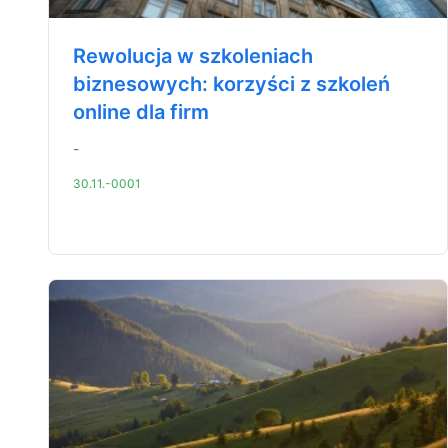
Rewolucja w szkoleniach
biznesowych: korzyści z szkoleń
online dla firm
-
30.11.-0001