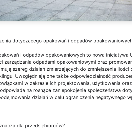
zenia dotyczącego opakowań i odpadów opakowaniowyc
akowań i odpadów opakowaniowych to nowa inicjatywa Uni
ości zarządzania odpadami opakowaniowymi oraz promow
jmują szereg działań zmierzających do zmniejszenia ilośc
lingu. Uwzględniają one także odpowiedzialność producen
owiązkami w zakresie ich projektowania, użytkowania oraz
 odpowiada na rosnące zaniepokojenie społeczeństwa dot
 podejmowania działań w celu ograniczenia negatywnego 
znacza dla przedsiębiorców?