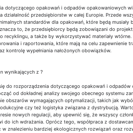
a dotyczącego opakowań i odpadów opakowaniowych wiąż
 działalność przedsiębiorstw w całej Europie. Przede wsz
nimalnych standardów dla opakowań, które będą musiały 
nacza to, że przedsiębiorcy będą zobowiązani do projek
do recyklingu, a także by wykorzystywać materiały wtórne
owania i raportowania, które mają na celu zapewnienie tr
az kontrolę wypełniania nałożonych obowiązków.
n wynikających z ?
się do rozporządzenia dotyczącego opakowań i odpadów
ocząć od dokładnej analizy swojego obecnego systemu za
nie obszarów wymagających optymalizacji, takich jak wybó
dukcyjne czy też logistyka związana z dystrybucją. War
esie nowych regulacji, aby upewnić się, że wszyscy czło
i do ich wdrażania. Oprócz tego, współpraca z dostawcam
w znalezieniu bardziej ekologicznych rozwiązań oraz rozw