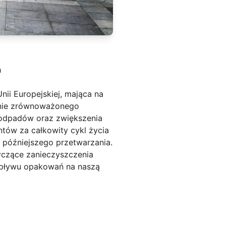
h
i Europejskiej, mająca na
anie zrównoważonego
i odpadów oraz zwiększenia
tów za całkowity cykl życia
 późniejszego przetwarzania.
yczące zanieczyszczenia
wpływu opakowań na naszą