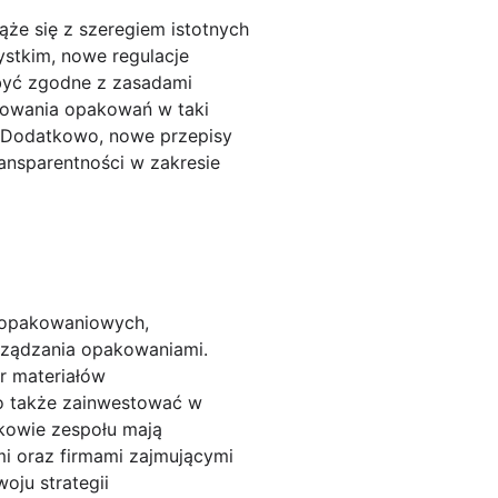
e się z szeregiem istotnych
ystkim, nowe regulacje
być zgodne z zasadami
towania opakowań w taki
. Dodatkowo, nowe przepisy
ansparentności w zakresie
 opakowaniowych,
rządzania opakowaniami.
r materiałów
to także zainwestować w
nkowie zespołu mają
i oraz firmami zajmującymi
oju strategii