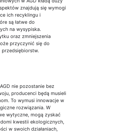
niowych w AGD kładą duży
aspektów znajdują się wymogi
e ich recyklingu i
óre są łatwe do
cych na wysypiska.
tku oraz zmniejszenia
może przyczynić się do
 przedsiębiorstw.
GD nie pozostanie bez
ju, producenci będą musieli
mom. To wymusi innowacje w
giczne rozwiązania. W
nowe wytyczne, mogą zyskać
domi kwestii ekologicznych,
ści w swoich działaniach,