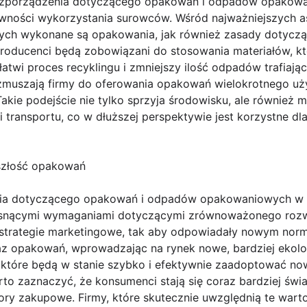
zporządzenia dotyczącego opakowań i odpadów opakowa
ywności wykorzystania surowców. Wśród najważniejszych 
rych wykonane są opakowania, jak również zasady dotycząc
oducenci będą zobowiązani do stosowania materiałów, kt
łatwi proces recyklingu i zmniejszy ilość odpadów trafiają
muszają firmy do oferowania opakowań wielokrotnego uży
akie podejście nie tylko sprzyja środowisku, ale również 
 transportu, co w dłuższej perspektywie jest korzystne dla
szłość opakowań
ia dotyczącego opakowań i odpadów opakowaniowych w A
osnącymi wymaganiami dotyczącymi zrównoważonego rozwo
 strategie marketingowe, tak aby odpowiadały nowym nor
z opakowań, wprowadzając na rynek nowe, bardziej ekolo
y, które będą w stanie szybko i efektywnie zaadoptować 
to zaznaczyć, że konsumenci stają się coraz bardziej świa
ry zakupowe. Firmy, które skutecznie uwzględnią te warto