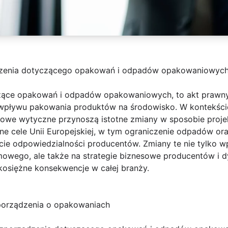
zenia dotyczącego opakowań i odpadów opakowaniowyc
czące opakowań i odpadów opakowaniowych, to akt prawny,
pływu pakowania produktów na środowisko. W kontekście
e wytyczne przynoszą istotne zmiany w sposobie projek
ne cele Unii Europejskiej, w tym ograniczenie odpadów or
ście odpowiedzialności producentów. Zmiany te nie tylko 
wego, ale także na strategie biznesowe producentów i d
kosiężne konsekwencje w całej branży.
porządzenia o opakowaniach