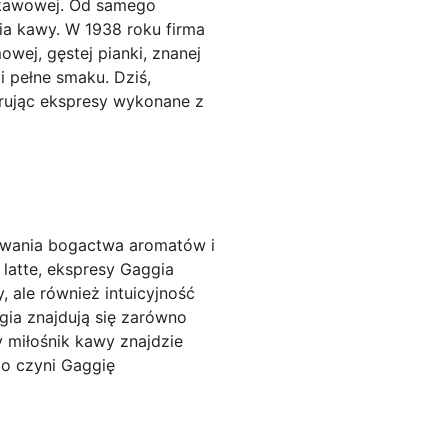
y kawowej. Od samego
ia kawy. W 1938 roku firma
wej, gęstej pianki, znanej
i pełne smaku. Dziś,
rując ekspresy wykonane z
rywania bogactwa aromatów i
latte, ekspresy Gaggia
 ale również intuicyjność
gia znajdują się zarówno
y miłośnik kawy znajdzie
co czyni Gaggię