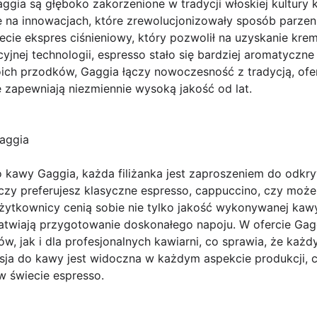
ggia są głęboko zakorzenione w tradycji włoskiej kultur
ę na innowacjach, które zrewolucjonizowały sposób parzen
cie ekspres ciśnieniowy, który pozwolił na uzyskanie kremo
cyjnej technologii, espresso stało się bardziej aromatyczne 
ich przodków, Gaggia łączy nowoczesność z tradycją, ofe
e zapewniają niezmiennie wysoką jakość od lat.
aggia
 kawy Gaggia, każda filiżanka jest zaproszeniem do odk
zy preferujesz klasyczne espresso, cappuccino, czy może 
ytkownicy cenią sobie nie tylko jakość wykonywanej kawy,
ułatwiają przygotowanie doskonałego napoju. W ofercie Gag
, jak i dla profesjonalnych kawiarni, co sprawia, że każd
Pasja do kawy jest widoczna w każdym aspekcie produkcji, 
 świecie espresso.