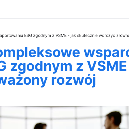
raportowaniu ESG zgodnym z VSME - jak skutecznie wdrożyć zrów
kompleksowe wspar
G zgodnym z VSME -
ważony rozwój