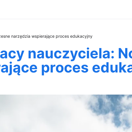
zesne narzędzia wspierające proces edukacyjny
racy nauczyciela: 
rające proces eduk