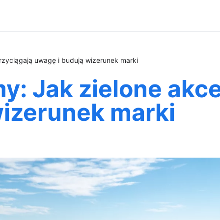
przyciągają uwagę i budują wizerunek marki
my: Jak zielone akc
wizerunek marki