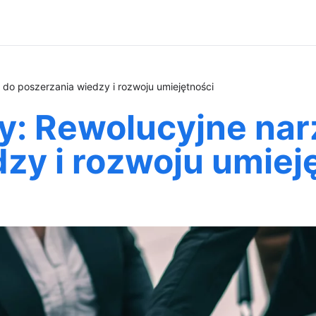
 do poszerzania wiedzy i rozwoju umiejętności
y: Rewolucyjne nar
zy i rozwoju umiej