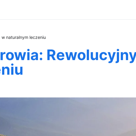
d w naturalnym leczeniu
drowia: Rewolucyjn
eniu