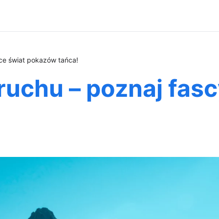
ące świat pokazów tańca!
ruchu – poznaj fas