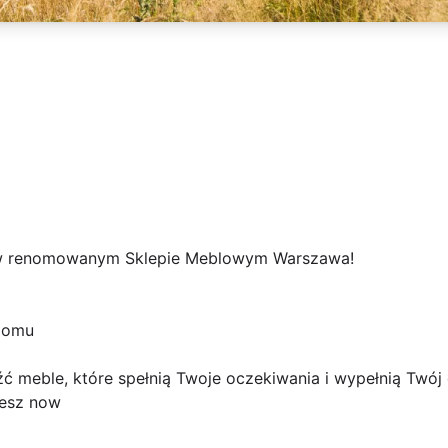
i w renomowanym Sklepie Meblowym Warszawa!
domu
eźć meble, które spełnią Twoje oczekiwania i wypełnią Tw
jesz now