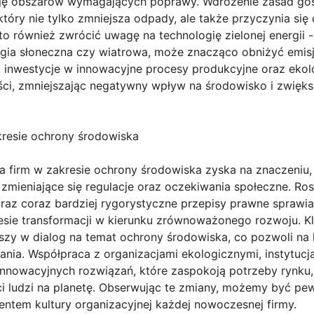
ację obszarów wymagających poprawy. Wdrożenie zasad go
który nie tylko zmniejsza odpady, ale także przyczynia si
 również zwrócić uwagę na technologię zielonej energii -
nergia słoneczna czy wiatrowa, może znacząco obniżyć emis
, inwestycje w innowacyjne procesy produkcyjne oraz ek
ci, zmniejszając negatywny wpływ na środowisko i zwiększ
kresie ochrony środowiska
a firm w zakresie ochrony środowiska zyska na znaczeniu, 
mieniające się regulacje oraz oczekiwania społeczne. R
raz coraz bardziej rygorystyczne przepisy prawne sprawia
esie transformacji w kierunku zrównoważonego rozwoju. Kl
uszy w dialog na temat ochrony środowiska, co pozwoli na 
nia. Współpraca z organizacjami ekologicznymi, instytuc
nnowacyjnych rozwiązań, które zaspokoją potrzeby rynku, 
i ludzi na planetę. Obserwując te zmiany, możemy być p
entem kultury organizacyjnej każdej nowoczesnej firmy.