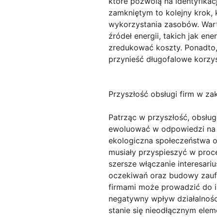
które pozwolą na identyfik
zamkniętym to kolejny krok, 
wykorzystania zasobów. Warto
źródeł energii, takich jak e
zredukować koszty. Ponadto
przynieść długofalowe korzyś
Przyszłość obsługi firm w za
Patrząc w przyszłość, obsług
ewoluować w odpowiedzi na z
ekologiczna społeczeństwa o
musiały przyspieszyć w proc
szersze włączanie interesari
oczekiwań oraz budowy zaufa
firmami może prowadzić do i
negatywny wpływ działalnośc
stanie się nieodłącznym elem