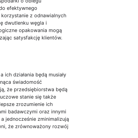
spodarki o obiegu
ę do efektywnego
 korzystanie z odnawialnych
ję dwutlenku węgla i
ologiczne opakowania mogą
ając satysfakcję klientów.
a ich działania będą musiały
osnąca świadomość
ją, że przedsiębiorstwa będą
uczowe stanie się także
lepsze zrozumienie ich
jami badawczymi oraz innymi
a jednocześnie zminimalizują
ewni, że zrównoważony rozwój