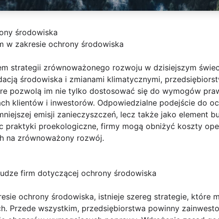
rony środowiska
m w zakresie ochrony środowiska
em strategii zrównoważonego rozwoju w dzisiejszym świec
acją środowiska i zmianami klimatycznymi, przedsiębior
óre pozwolą im nie tylko dostosować się do wymogów pra
h klientów i inwestorów. Odpowiedzialne podejście do o
 mniejszej emisji zanieczyszczeń, lecz także jako element 
 praktyki proekologiczne, firmy mogą obniżyć koszty ope
h na zrównoważony rozwój.
udze firm dotyczącej ochrony środowiska
esie ochrony środowiska, istnieje szereg strategie, któr
h. Przede wszystkim, przedsiębiorstwa powinny zainwest