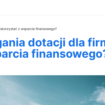
k skorzystać z wsparcia finansowego?
nia dotacji dla fir
parcia finansowego