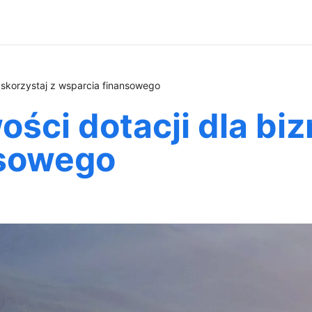
- skorzystaj z wsparcia finansowego
ości dotacji dla bi
nsowego