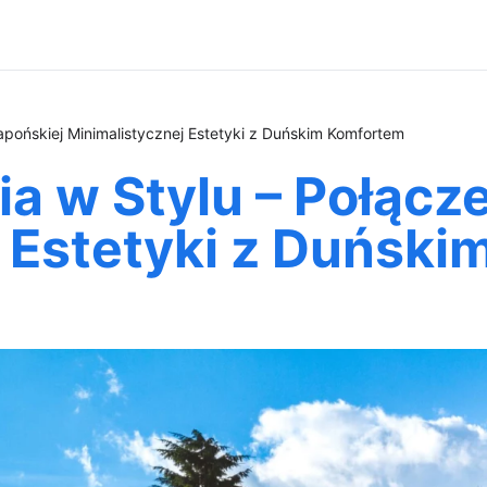
apońskiej Minimalistycznej Estetyki z Duńskim Komfortem
a w Stylu – Połącz
j Estetyki z Duńsk