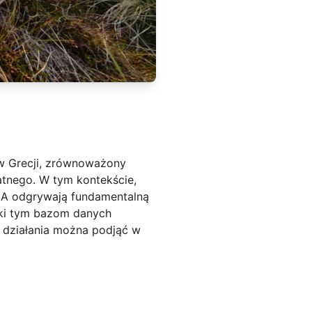
w Grecji, zrównoważony
atnego. W tym kontekście,
MA odgrywają fundamentalną
ęki tym bazom danych
e działania można podjąć w