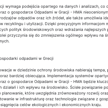
ji wymaga podejścia opartego na danych i analizach, co 
oraz o gospodarce Odpadami w Gracji - HMA nieoceniony
t rodzajów odpadów oraz ich źródeł, ale także umożliwia id
 recyklingu i utylizacji. Dzięki precyzyjnym informacjom
ych polityk środowiskowych oraz wdrażania najlepszych 
olei przyczynia się do zmniejszenia ogólnego wpływu na 
znych.
ospodarki odpadami w Grecji
nowacje w dziedzinie ochrony środowiska nabierają tempa,
 coraz bardziej obiecująca. Implementacja systemów opart
oraz o gospodarce Odpadami w Gracji - HMA będzie klucz
działań i ich wpływu na środowisko. Ścisłe powiązanie po
 planowanie, które uwzględnia zrównoważony rozwój oraz
stowanie w infrastrukturę oraz technologie związane z gos
iągnięcia celów ekologicznych i ekonomicznych kraju.