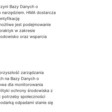
czyni Bazy Danych o
m narzędziem. HMA dostarcza
entyfikację
 możliwe jest podejmowanie
praktyk w zakresie
środowisko oraz wsparcia
 przyszłość zarządzania
ych na Bazy Danych o
owa dla monitorowania
lityki ochrony środowiska z
 potrzeby społeczności
podarką odpadami stanie się