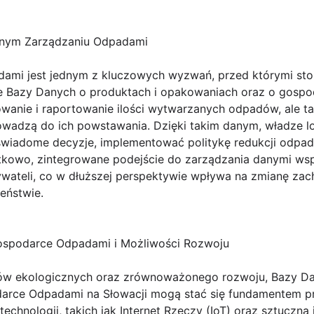
wnym Zarządzaniu Odpadami
ami jest jednym z kluczowych wyzwań, przed którymi sto
e Bazy Danych o produktach i opakowaniach oraz o gospo
owanie i raportowanie ilości wytwarzanych odpadów, ale ta
rowadzą do ich powstawania. Dzięki takim danym, władze l
wiadome decyzje, implementować politykę redukcji odpad
atkowo, zintegrowane podejście do zarządzania danymi wsp
wateli, co w dłuższej perspektywie wpływa na zmianę za
eństwie.
ospodarce Odpadami i Możliwości Rozwoju
sów ekologicznych oraz zrównoważonego rozwoju, Bazy Da
arce Odpadami na Słowacji mogą stać się fundamentem pr
chnologii, takich jak Internet Rzeczy (IoT) oraz sztuczna i